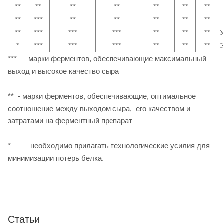
**
**
**
**
**
**
**
**
***
**
**
**
**
**
**
***
***
***
**
**
**
*
***
***
***
**
**
**
*** — марки ферментов, обеспечивающие максимальный
выход и высокое качество сыра
** - марки ферментов, обеспечивающие, оптимальное
соотношение между выходом сыра, его качеством и
затратами на ферментный препарат
* — необходимо прилагать технологические усилия для
минимизации потерь белка.
Статьи