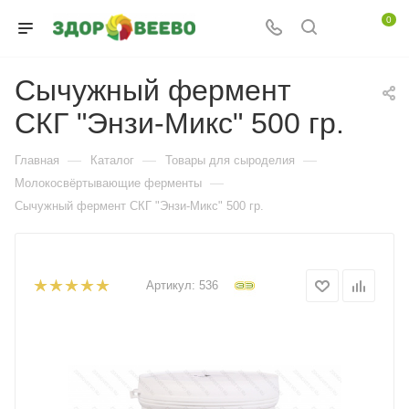
0
Сычужный фермент
СКГ "Энзи-Микс" 500 гр.
—
—
—
Главная
Каталог
Товары для сыроделия
—
Молокосвёртывающие ферменты
Сычужный фермент СКГ "Энзи-Микс" 500 гр.
Артикул:
536