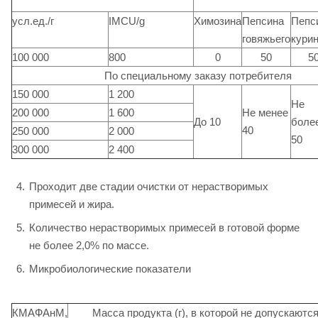
усл.ед./г
IMCU/g
Химозина
Пепсина
Пепс
говяжьего
курин
100 000
800
0
50
5
По специальному заказу потребителя
150 000
1 200
Не
200 000
1 600
Не менее
До 10
боле
40
250 000
2 000
50
300 000
2 400
Проходит две стадии очистки от нерастворимых
примесей и жира.
Количество нерастворимых примесей в готовой форме
не более 2,0% по массе.
Микробиологические показатели
КМАФАнМ,
Масса продукта (г), в которой не допускаютс