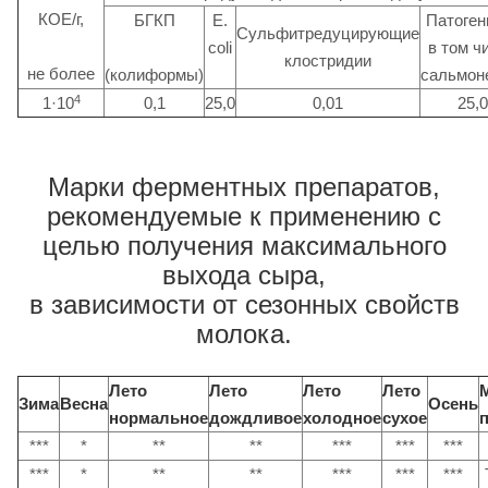
КОЕ/г,
БГКП
E.
Патоген
Сульфитредуцирующие
coli
в том ч
клостридии
не более
(колиформы)
сальмон
4
1·10
0,1
25,0
0,01
25,0
Марки ферментных препаратов,
рекомендуемые к применению с
целью получения максимального
выхода сыра,
в зависимости от сезонных свойств
молока.
Лето
Лето
Лето
Лето
Зима
Весна
Осень
нормальное
дождливое
холодное
сухое
***
*
**
**
***
***
***
***
*
**
**
***
***
***