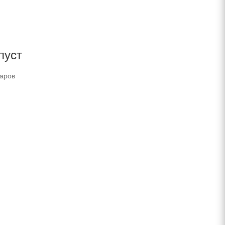
пуст
варов