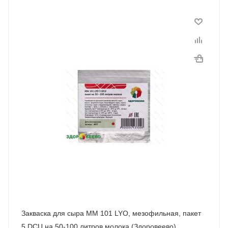
Закваска для сыра MM 101 LYO, мезофильная, пакет
5 DCU на 50-100 литров молока (Здоровеево)