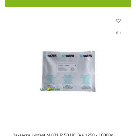
Закваска Lyofast M 031 R 50 UC (на 1250 - 10000л,