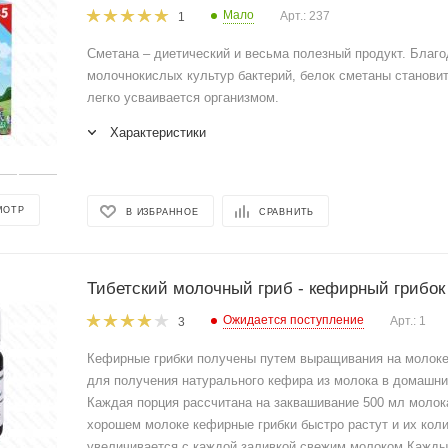
Мало
Арт.: 237
1
Сметана – диетический и весьма полезный продукт. Благо
молочнокислых культур бактерий, белок сметаны станови
легко усваивается организмом.
Характеристики
МОТР
В ИЗБРАННОЕ
СРАВНИТЬ
Тибетский молочный гриб - кефирный грибок 
Ожидается поступление
Арт.: 1
3
Кефирные грибки получены путем выращивания на молоке
для получения натурального кефира из молока в домашни
Каждая порция рассчитана на заквашивание 500 мл молок
хорошем молоке кефирные грибки быстро растут и их кол
увеличивается с каждой заливкой свежим молоком Кажд