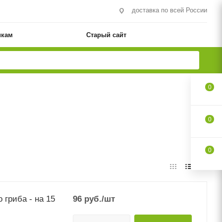
доставка по всей России
икам
Старый сайт
0
0
0
 гриба - на 15
96
руб.
/шт