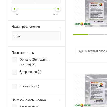
50
644
Наши предложения
Все
БЫСТРЫЙ ПРОС
Производитель
Genesis (Болгария -
Россия) (
2
)
Здоровеево (
4
)
В наличии (
5
)
На какой объём молока
1-9 литров (
4
)