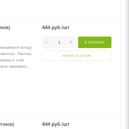
иков)
644
руб.
/шт
В КОРЗИНУ
сквашивали всюду,
животных. Лактоза,
КУПИТЬ В 1 КЛИК
зована в этом
ожно принимать
етиков)
644
руб.
/шт