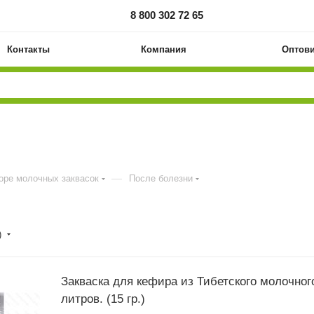
8 800 302 72 65
Контакты
Компания
Оптов
—
оре молочных заквасок
После болезни
)
Закваска для кефира из Тибетского молочного
литров. (15 гр.)