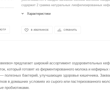
содержит 2 грамма натуральных лиофилизированных кефи
Характеристики
МОТР
В ИЗБРАННОЕ
СРАВНИТЬ
овеево» предлагает широкий ассортимент оздоровительных кефи
ок, который готовят из ферментированного молока и кефирных 
 — полезных бактерий, улучшающих здоровье кишечника. Заквас
тков в домашних условиях из сырого или пастеризованного моло
ые пробиотиками.