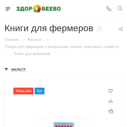
Книги для фермеров
1
—
—
Главная
Каталог
Товары для фермеров и владельцев личных подсобных хозяйств
—
Книги для фермеров
ФИЛЬТР
Товар дня
Хит