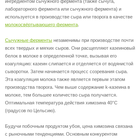
ингредиентом сычужного фермента (также сычуга,
лабораторного фермента или сычужного фермента) и
используется в производстве сыра или творога в качестве
молокосвёртывающего фермента
.
Сычужные ферменты
незаменимы при производстве почти
всех твердых и мягких сыров. Они расщепляют казеиновый
белок в молоке в определенной точке, вызывая его
коагуляцию: казеин слипается и отделяется от водянистой
сыворотки. Затем начинается процесс созревания сыра.
Эта коагуляция молока также является первым этапом
производства творога. Чем выше содержание k-казеина в
молоке, тем большее количество сыра получается.
Оптимальная температура действия химозина 40°С
(градусов по Цельсию).
Будучи побочным продуктом убоя, цена химозина связана
с рыночными тенденциями. Основным конкурентом