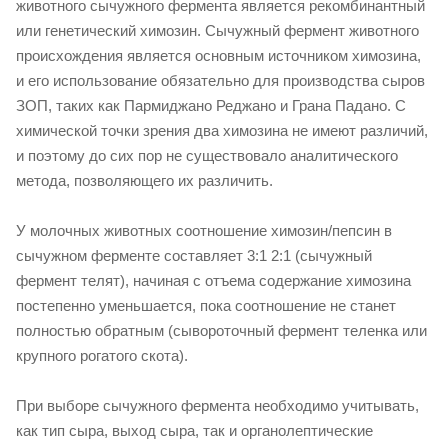
животного сычужного фермента является рекомбинантный
или генетический химозин. Сычужный фермент животного
происхождения является основным источником химозина,
и его использование обязательно для производства сыров
ЗОП, таких как Пармиджано Реджано и Грана Падано. С
химической точки зрения два химозина не имеют различий,
и поэтому до сих пор не существовало аналитического
метода, позволяющего их различить.
У молочных животных соотношение химозин/пепсин в
сычужном ферменте составляет 3:1 2:1 (сычужный
фермент телят), начиная с отъема содержание химозина
постепенно уменьшается, пока соотношение не станет
полностью обратным (сывороточный фермент теленка или
крупного рогатого скота).
При выборе сычужного фермента необходимо учитывать,
как тип сыра, выход сыра, так и органолептические