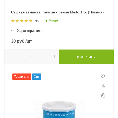
Сырная закваска, пепсин - ренин Meito 1гр. (Япония)
Много
95
Характеристики
30
руб.
/шт
В КОРЗИНУ
Товар дня
Хит