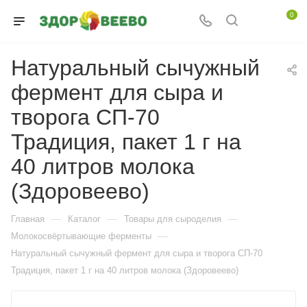
0
Натуральный сычужный
фермент для сыра и
творога СП-70
Традиция, пакет 1 г на
40 литров молока
(Здоровеево)
—
—
—
Главная
Каталог
Товары для сыроделия
—
Молокосвёртывающие ферменты
Натуральный сычужный фермент для сыра и творога СП-70
Традиция, пакет 1 г на 40 литров молока (Здоровеево)