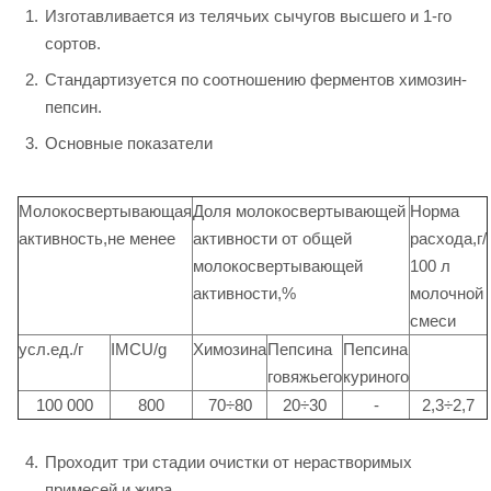
Изготавливается из телячьих сычугов высшего и 1-го
сортов.
Стандартизуется по соотношению ферментов химозин-
пепсин.
Основные показатели
Молокосвертывающая
Доля молокосвертывающей
Норма
активность,не менее
активности от общей
расхода,г/
молокосвертывающей
100 л
активности,%
молочной
смеси
усл.ед./г
IMCU/g
Химозина
Пепсина
Пепсина
говяжьего
куриного
100 000
800
70÷80
20÷30
-
2,3÷2,7
Проходит три стадии очистки от нерастворимых
примесей и жира.