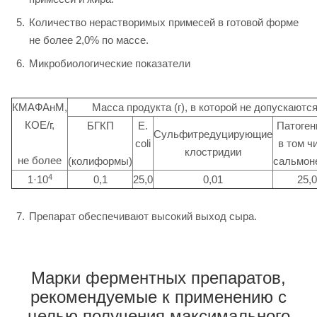
Количество нерастворимых примесей в готовой форме
не более 2,0% по массе.
Микробиологические показатели
КМАФАнМ,
Масса продукта (г), в которой не допускаютс
КОЕ/г,
БГКП
E.
Патоген
Сульфитредуцирующие
coli
в том ч
клостридии
не более
(колиформы)
сальмон
4
1·10
0,1
25,0
0,01
25,0
Препарат обеспечивают высокий выход сыра.
Марки ферментных препаратов,
рекомендуемые к применению с
целью получения максимального