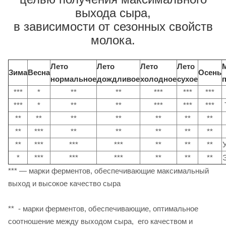
выхода сыра,
в зависимости от сезонных свойств
молока.
Лето
Лето
Лето
Лето
Зима
Весна
Осень
нормальное
дождливое
холодное
сухое
***
*
**
**
***
***
***
***
*
**
**
***
***
***
**
**
**
**
**
**
**
**
***
**
**
**
**
**
**
***
***
***
**
**
**
*
***
***
***
**
**
**
*** — марки ферментов, обеспечивающие максимальный
выход и высокое качество сыра
** - марки ферментов, обеспечивающие, оптимальное
соотношение между выходом сыра, его качеством и