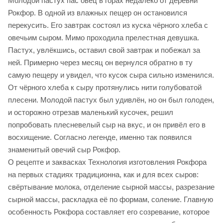
Молодой пастух пас овец в горах недалеко от деревни
Рокфор. В одной из влажных пещер он остановился
перекусить. Его завтрак состоял из куска чёрного хлеба с
овечьим сыром. Мимо проходила прелестная девушка.
Пастух, увлёкшись, оставил свой завтрак и побежал за
ней. Примерно через месяц он вернулся обратно в ту
самую пещеру и увидел, что кусок сыра сильно изменился.
От чёрного хлеба к сыру протянулись нити голубоватой
плесени. Молодой пастух был удивлён, но он был голоден,
и осторожно отрезав маленький кусочек, решил
попробовать плесневелый сыр на вкус, и он привёл его в
восхищение. Согласно легенде, именно так появился
знаменитый овечий сыр Рокфор.
О рецепте и заквасках Технология изготовления Рокфора
на первых стадиях традиционна, как и для всех сыров:
свёртывание молока, отделение сырной массы, разрезание
сырной массы, раскладка её по формам, соление. Главную
особенность Рокфора составляет его созревание, которое