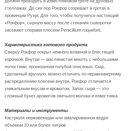
должно проходить в известняковом гроте на дубовых
стеллажах. До сих пор Рокфор созревает в гротах в
провинции Руэрг. Для того, чтобы получился настоящий
«Рокфор», сырную массу после стекания сыворотки
засевают спорами плесени Penicillium roqueforti.
Характеристика готового продукта
Сверху Рокфор покрыт немного влажной и блестящей
корочкой. Внутри — маслянистая мякоть с небольшими
полостями, пронизанная голубой плесенью. Сыр,
сделанный вручную, можно отличить по неравномерному
распределению плесени внутри. Рокфор отличается
уникальным вкусом и ароматом. Запах сыра — это
сложный букет ароматов овечьего молока и известняка.
Материалы и инструменты
Кастрюля нержавеющая или эмалированное ведро
объёмом 10 или более литров