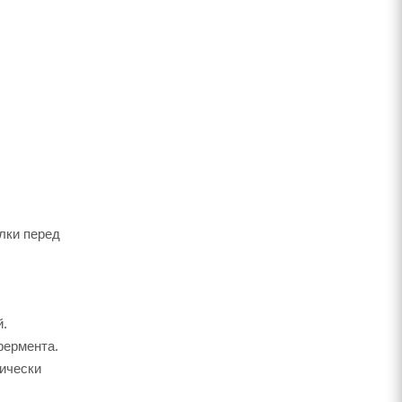
лки перед
й.
фермента.
дически