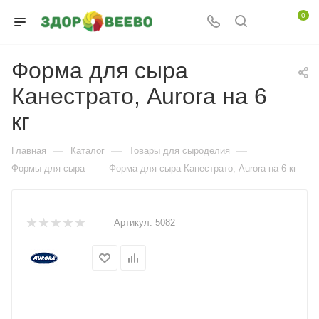
0
Форма для сыра
Канестрато, Aurora на 6
кг
—
—
—
Главная
Каталог
Товары для сыроделия
—
Формы для сыра
Форма для сыра Канестрато, Aurora на 6 кг
Артикул:
5082