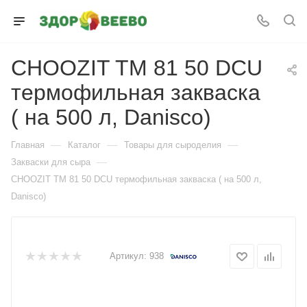
CHOOZIT TM 81 50 DCU
термофильная закваска
( на 500 л, Danisco)
—
—
—
Главная
Каталог
Товары для сыроделия
—
Закваски для сыра
CHOOZIT TM 81 50 DCU термофильная закваска ( на 500 л,
Danisco)
Артикул:
938