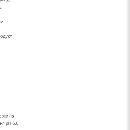
.
ым
одукт.
ерки на
ня pH 6.6,