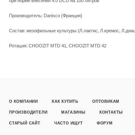
при норме внесения 4.0 DCU на 100 литров
Производитель: Danisco (Франция)
Состав: мезофильные культуры (Л.лактис, Л.кремос, Л.ди
Ротация: CHOOZIT MTD 41, CHOOZIT MTD 42
О КОМПАНИИ
КАК КУПИТЬ
ОПТОВИКАМ
ПРОИЗВОДИТЕЛИ
МАГАЗИНЫ
КОНТАКТЫ
СТАРЫЙ САЙТ
ЧАСТО ИЩУТ
ФОРУМ