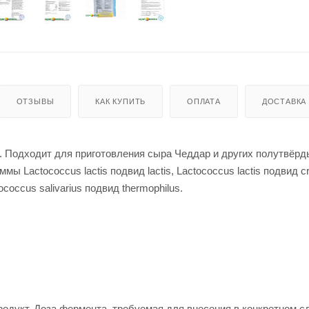
ОТЗЫВЫ
КАК КУПИТЬ
ОПЛАТА
ДОСТАВКА
 Подходит для приготовления сыра Чеддар и других полутвёрд
 Lactococcus lactis подвид lactis, Lactococcus lactis подвид cr
tococcus salivarius подвид thermophilus.
родукт. Доза фермента, требуемая для внесения в конкретном с