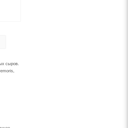
ых сыров.
emoris,
лучае,