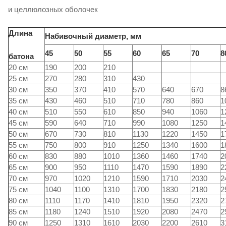
и целлюлозных оболочек
Длина
Набивочный диаметр, мм
45
50
55
60
65
70
8
батона
20 см
190
200
210
25 см
270
280
310
430
30 см
350
370
410
570
640
670
8
35 см
430
460
510
710
780
860
1
40 см
510
550
610
850
940
1060
1
45 см
590
640
710
990
1080
1250
1
50 см
670
730
810
1130
1220
1450
1
55 см
750
800
910
1250
1340
1600
1
60 см
830
880
1010
1360
1460
1740
2
65 см
900
950
1110
1470
1590
1890
2
70 см
970
1020
1210
1590
1710
2030
2
75 см
1040
1100
1310
1700
1830
2180
2
80 см
1110
1170
1410
1810
1950
2320
2
85 см
1180
1240
1510
1920
2080
2470
2
90 см
1250
1310
1610
2030
2200
2610
3