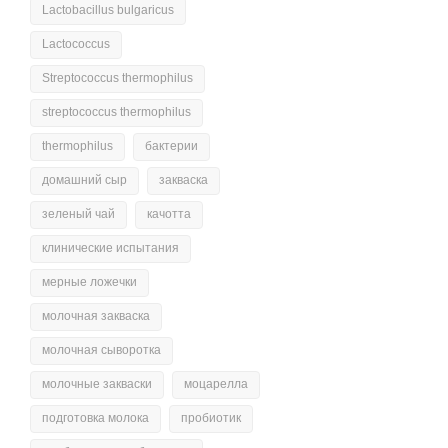
Lactobacillus bulgaricus
Lactococcus
Streptococcus thermophilus
streptococcus thermophilus
thermophilus
бактерии
домашний сыр
закваска
зеленый чай
качотта
клинические испытания
мерные ложечки
молочная закваска
молочная сыворотка
молочные закваски
моцарелла
подготовка молока
пробиотик