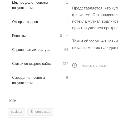
Мясное дело - советы
1
покупателям
Представляется, что куп
финиками. Остановившись
потекла мутная водянист
Обзоры товаров
1
приятно удивлен прекрас
Рецепты
8
Таким образом, 4 тысячи
питания многих народов 
Справочная литература
84
Статьи со старого сайта
437
НАЗАД К СПИСКУ
Сыроделие - советы
6
покупателям
Теги
caciotta
Enterococcus