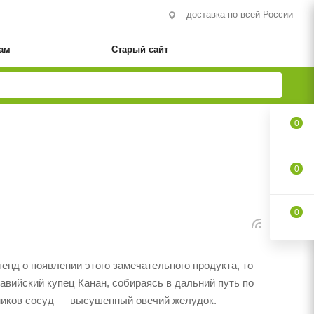
доставка по всей России
ам
Старый сайт
0
0
0
генд о появлении этого замечательного продукта, то
авийский купец Канан, собираясь в дальний путь по
вников сосуд — высушенный овечий желудок.