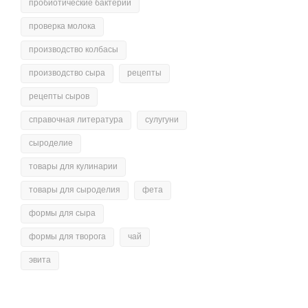
пробиотические бактерии
проверка молока
производство колбасы
производство сыра
рецепты
рецепты сыров
справочная литература
сулугуни
сыроделие
товары для кулинарии
товары для сыроделия
фета
формы для сыра
формы для творога
чай
эвита