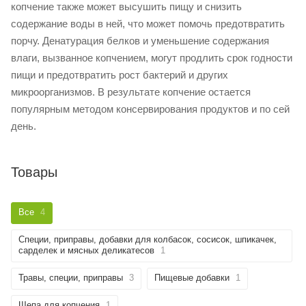
копчение также может высушить пищу и снизить
содержание воды в ней, что может помочь предотвратить
порчу. Денатурация белков и уменьшение содержания
влаги, вызванное копчением, могут продлить срок годности
пищи и предотвратить рост бактерий и других
микроорганизмов. В результате копчение остается
популярным методом консервирования продуктов и по сей
день.
Товары
Все
4
Специи, приправы, добавки для колбасок, сосисок, шпикачек,
сарделек и мясных деликатесов
1
Травы, специи, приправы
3
Пищевые добавки
1
Щепа для копчения
1