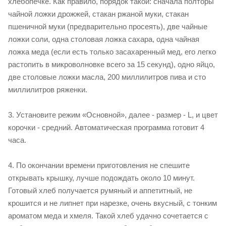
хлебопечке. Как правило, порядок такой: сначала полторы
чайной ложки дрожжей, стакан ржаной муки, стакан
пшеничной муки (предварительно просеять), две чайные
ложки соли, одна столовая ложка сахара, одна чайная
ложка меда (если есть только засахаренный мед, его легко
растопить в микроволновке всего за 15 секунд), одно яйцо,
две столовые ложки масла, 200 миллилитров пива и сто
миллилитров ряженки.
3. Установите режим «Основной», далее - размер - L, и цвет
корочки - средний. Автоматическая программа готовит 4
часа.
4. По окончании времени приготовления не спешите
открывать крышку, лучше подождать около 10 минут.
Готовый хлеб получается румяный и аппетитный, не
крошится и не липнет при нарезке, очень вкусный, с тонким
ароматом меда и хмеля. Такой хлеб удачно сочетается с