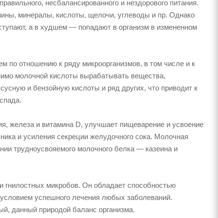
еправильного, несбалансированного и нездорового питания.
ины, минералы, кислоты, щелочи, углеводы и пр. Однако
ступают, а в худшем — попадают в организм в измененном
 по отношению к ряду микроорганизмов, в том числе и к
омимо молочной кислоты вырабатывать вещества,
сусную и бензойную кислоты и ряд других, что приводит к
спада.
я, железа и витамина D, улучшает пищеварение и усвоение
ника и усиления секреции желудочного сока. Молочная
ении трудноусвояемого молочного белка — казеина и
 гнилостных микробов. Он обладает способностью
м условием успешного лечения любых заболеваний.
ый, данный природой баланс организма.