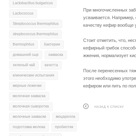
Lactobacillus bulgaricus
При многочисленных заб
Lactococcus
усваивается. Например, 
Streptococcus thermophilus
качеству кефир вообще 
streptococcus thermophilus
Стоит отметить, что, не
thermophilus
бактерии
кефирный грибок способ
домашний сыр
закваска
жжения, нормализует ки
зеленый чай
качотта
После перенесенных тяж
клинические испытания
этого необходимо употре
кефиром или пить по по
мерные ложечки
молочная закваска
молочная сыворотка
НАЗАД К СПИСКУ
молочные закваски
моцарелла
подготовка молока
пробиотик