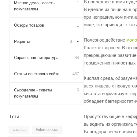
В последнее время сущес
Мясное дело - советы
1
покупателям
В идеале из пищи наш о
при неправильном питан
виде, что приводит к так
Обзоры товаров
1
Полезное действие
моло
Рецепты
8
болезнетворным. В осно
прекращающие развитие в
Справочная литература
84
торможению гнилостных 
Статьи со старого сайта
437
Кислая среда, образуем
всех пищевых продуктов
Сыроделие - советы
6
кислота нормализует пе
покупателям
обладает бактериостати
Присутствующие в кефир
Теги
выводить из организма 
caciotta
Enterococcus
Благодаря всем своим п