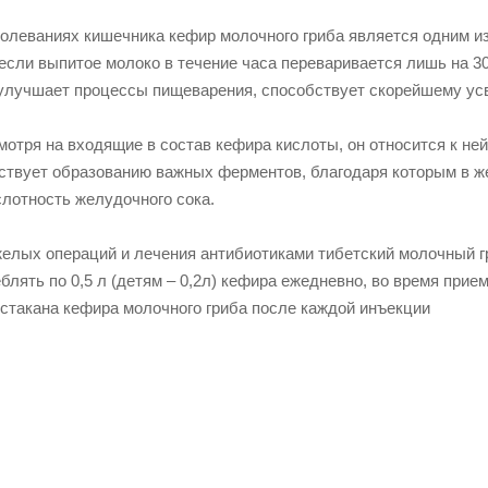
олеваниях кишечника кефир молочного гриба является одним из
если выпитое молоко в течение часа переваривается лишь на 30
улучшает процессы пищеварения, способствует скорейшему усв
смотря на входящие в состав кефира кислоты, он относится к н
ствует образованию важных ферментов, благодаря которым в 
слотность желудочного сока.
елых операций и лечения антибиотиками тибетский молочный 
блять по 0,5 л (детям – 0,2л) кефира ежедневно, во время при
лстакана кефира молочного гриба после каждой инъекции