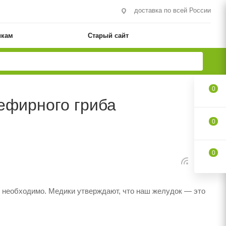
доставка по всей России
икам
Старый сайт
0
ефирного гриба
0
0
о необходимо. Медики утверждают, что наш желудок — это