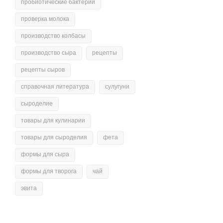
пробиотические бактерии
проверка молока
производство колбасы
производство сыра
рецепты
рецепты сыров
справочная литература
сулугуни
сыроделие
товары для кулинарии
товары для сыроделия
фета
формы для сыра
формы для творога
чай
эвита