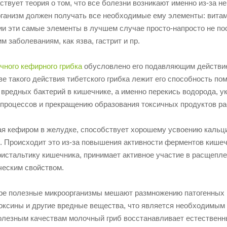
твует теория о том, что все болезни возникают именно из-за н
рганизм должен получать все необходимые ему элементы: витам
ии эти самые элементы в лучшем случае просто-напросто не по
им заболеваниям, как язва, гастрит и пр.
чного кефирного грибка
обусловлено его подавляющим действием
ве такого действия тибетского грибка лежит его способность п
редных бактерий в кишечнике, а именно перекись водорода, ук
процессов и прекращению образования токсичных продуктов ра
ая кефиром в желудке, способствует хорошему усвоению кальци
. Происходит это из-за повышения активности ферментов кишеч
ристальтику кишечника, принимает активное участие в расщепл
ческим свойством.
е полезные микроорганизмы мешают размножению патогенных и
токсины и другие вредные вещества, что является необходимы
олезным качествам молочный гриб восстанавливает естественн