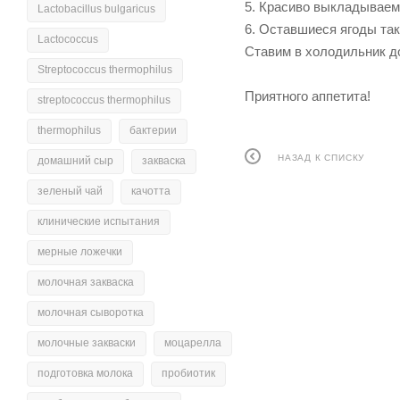
5. Красиво выкладываем 
Lactobacillus bulgaricus
6. Оставшиеся ягоды так
Lactococcus
Ставим в холодильник д
Streptococcus thermophilus
Приятного аппетита!
streptococcus thermophilus
thermophilus
бактерии
НАЗАД К СПИСКУ
домашний сыр
закваска
зеленый чай
качотта
клинические испытания
мерные ложечки
молочная закваска
молочная сыворотка
молочные закваски
моцарелла
подготовка молока
пробиотик