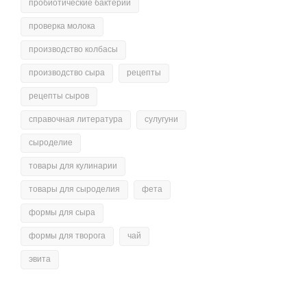
пробиотические бактерии
проверка молока
производство колбасы
производство сыра
рецепты
рецепты сыров
справочная литература
сулугуни
сыроделие
товары для кулинарии
товары для сыроделия
фета
формы для сыра
формы для творога
чай
эвита