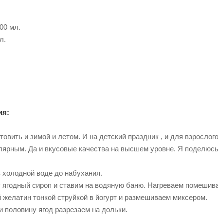
00 мл.
л.
ия:
товить и зимой и летом. И на детский праздник , и для взрослог
лярным. Да и вкусовые качества на высшем уровне. Я поделюсь 
 холодной воде до набухания.
у ягодный сироп и ставим на водяную баню. Нагреваем помешив
 желатин тонкой струйкой в йогурт и размешиваем миксером.
и половину ягод разрезаем на дольки.