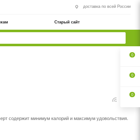
доставка по всей России
икам
Старый сайт
0
0
0
есерт содержит минимум калорий и максимум удовольствия.