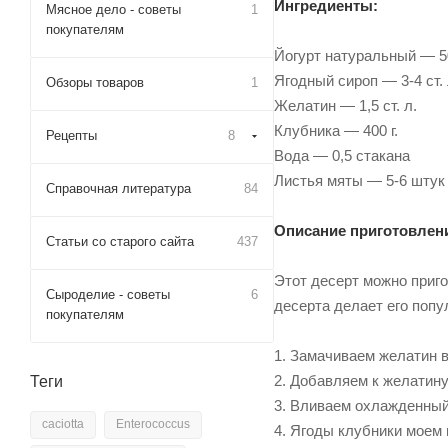
Ингредиенты:
Мясное дело - советы
1
покупателям
Йогурт натуральный — 5
Ягодный сироп — 3-4 ст. 
Обзоры товаров
1
Желатин — 1,5 ст. л.
Клубника — 400 г.
Рецепты
8
Вода — 0,5 стакана
Листья мяты — 5-6 штук
Справочная литература
84
Описание приготовлен
Статьи со старого сайта
437
Этот десерт можно приго
Сыроделие - советы
6
десерта делает его попу
покупателям
1. Замачиваем желатин в
2. Добавляем к желатин
Теги
3. Вливаем охлажденный
caciotta
Enterococcus
4. Ягоды клубники моем 