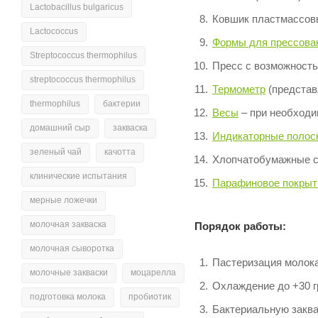
Lactobacillus bulgaricus
Ковшик пластмассов
Lactococcus
Формы для прессова
Streptococcus thermophilus
Пресс с возможность
streptococcus thermophilus
Термометр
(представ
thermophilus
бактерии
Весы
– при необходи
домашний сыр
закваска
Индикаторные полос
зеленый чай
качотта
Хлопчатобумажные с
клинические испытания
Парафиновое покрыт
мерные ложечки
молочная закваска
Порядок работы:
молочная сыворотка
Пастеризация молока:
молочные закваски
моцарелла
Охлаждение до +30 г
подготовка молока
пробиотик
Бактериальную заква