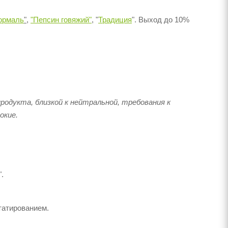
ормаль
"
,
"Пепсин говяжий"
, "
Традиция
". Выход до 10%
родукта, близкой к нейтральной, требования к
окие.
.
татированием.