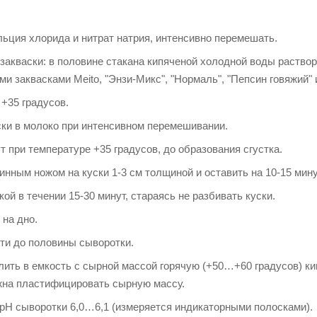
льция хлорида и нитрат натрия, интенсивно перемешать.
закваски: в половине стакана кипяченой холодной воды раствор
и заквасками Meito, "Энзи-Микс", "Нормаль", "Пепсин говяжий" 
 +35 градусов.
ски в молоко при интенсивном перемешивании.
 при температуре +35 градусов, до образования сгустка.
инным ножом на куски 1-3 см толщиной и оставить на 10-15 мину
й в течении 15-30 минут, стараясь не разбивать куски.
 на дно.
ети до половины сыворотки.
ить в емкость с сырной массой горячую (+50…+60 градусов) ки
жна пластифицировать сырную массу.
 рН сыворотки 6,0…6,1 (измеряется индикаторными полосками).