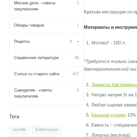
Мясное дело - советы
1
покупателям
Краткая инструкция по 
Обзоры товаров
1
Материалы и инструме
Рецепты
8
Молоко* - 100 л.
Справочная литература
84
*Требуется только свеж
бактериологической чис
Статьи со старого сайта
437
Закваска бактериал
Сыроделие - советы
6
Нитрат натрия 5г на 1
покупателям
Любая сырная закваск
Кальция хлорид
10% 
Теги
Емкость – специализ
caciotta
Enterococcus
Лопатка (веселка).