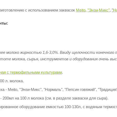
приготовлению с использованием заквасок
Meito
,
"Энзи-Микс"
,
"
Н
нты:
ее молоко жирностью 1,6-3,0%. Ввиду щелочности конечного п
тоте молока, сырья, инструментов и оборудования очень выс
ьная с термофильными культурами
.
00 л. молока.
а - Meito, "Энзи-Микс", "Нормаль", "Пепсин говяжий", "Традиция"
- 200мл на 100 л молока (см. в разделе закваски для сыра).
ированное оборудование емкостью 100-130л, с водяным термос