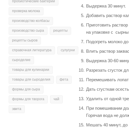
пробиотические бактерии
Выдержка 30 минут.
проверка молока
Добавить раствор ка
производство колбасы
Приготовить раствор 
производство сыра
рецепты
на упаковке с сырным
рецепты сыров
Подогреть молоко до
справочная литература
сулугуни
Влить раствор заква
сыроделие
Выдержка 30-60 минут
Разрезать сгусток дл
товары для кулинарии
Перемешивать лопатко
товары для сыроделия
фета
Дать сгусткам осесть
формы для сыра
Удалить от одной тр
формы для творога
чай
При помешивании дол
эвита
Горячая вода не дол
Мешать 40 минут, до