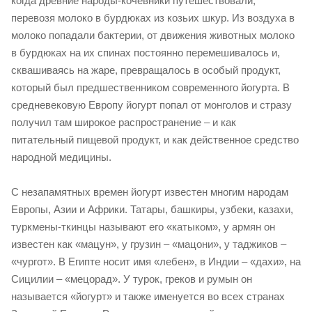
когда древние народы-кочевники путешествовали,
перевозя молоко в бурдюках из козьих шкур. Из воздуха в
молоко попадали бактерии, от движения животных молоко
в бурдюках на их спинах постоянно перемешивалось и,
сквашиваясь на жаре, превращалось в особый продукт,
который был предшественником современного йогурта. В
средневековую Европу йогурт попал от монголов и стразу
получил там широкое распространение – и как
питательный пищевой продукт, и как действенное средство
народной медицины.
С незапамятных времен йогурт известен многим народам
Европы, Азии и Африки. Татары, башкиры, узбеки, казахи,
туркмены-ткинцы называют его «катыком», у армян он
известен как «мацун», у грузин – «мацони», у таджиков –
«чургот». В Египте носит имя «лебен», в Индии – «дахи», на
Сицилии – «мецорад». У турок, греков и румын он
называется «йогурт» и также именуется во всех странах