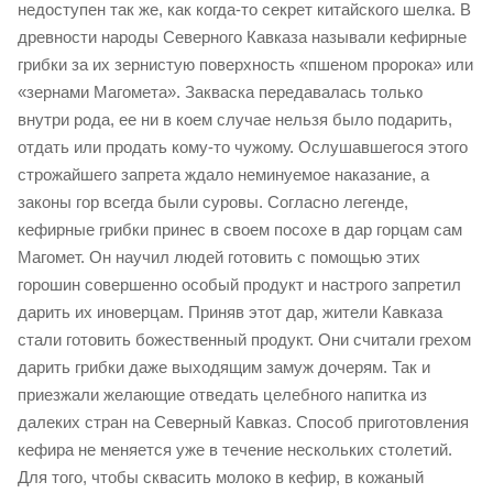
недоступен так же, как когда-то секрет китайского шелка. В
древности народы Северного Кавказа называли кефирные
грибки за их зернистую поверхность «пшеном пророка» или
«зернами Магомета». Закваска передавалась только
внутри рода, ее ни в коем случае нельзя было подарить,
отдать или продать кому-то чужому. Ослушавшегося этого
строжайшего запрета ждало неминуемое наказание, а
законы гор всегда были суровы. Согласно легенде,
кефирные грибки принес в своем посохе в дар горцам сам
Магомет. Он научил людей готовить с помощью этих
горошин совершенно особый продукт и настрого запретил
дарить их иноверцам. Приняв этот дар, жители Кавказа
стали готовить божественный продукт. Они считали грехом
дарить грибки даже выходящим замуж дочерям. Так и
приезжали желающие отведать целебного напитка из
далеких стран на Северный Кавказ. Способ приготовления
кефира не меняется уже в течение нескольких столетий.
Для того, чтобы сквасить молоко в кефир, в кожаный