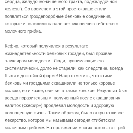
сердца, желудочно-кишечного тракта, поджелудочной
железы). Со временем в этой простокваше стали
появляться гроздеподобные белковые соединения,
которые и положили начало возникновению тибетского
молочного грибка.
Кефир, который получался в результате
жизнедеятельности белковых гроздей, был прозван
эликсиром молодости. Люди, принимающие его
систематически, долго не старели, как следствие, всегда
были в достойной форме! Надо отметить, что этими
белковыми гроздьями сквашивали не только коровье
молоко, но и козье, овечье, а также конское. Результат был
всегда поразительным: полученный после сквашивания
напиток («кефир») продлевал молодость и здоровую
полноценную жизнь. Таким образом, было открыто живое
лекарство, которое мы называем сегодня «тибетским
молочным грибом». На протяжении многих веков этот гриб