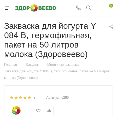
0
Закваска для йогурта Y
084 B, термофильная,
пакет на 50 литров
молока (Здоровеево)
—
—
—
Главная
Каталог
Молочные закваски
Закваска для йогурта Y 084 B, термофильная, пакет на 50 литров
молока (Здоровеево)
Артикул:
5289
1