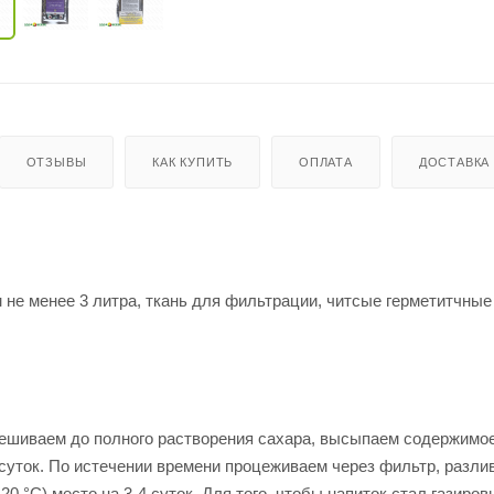
ОТЗЫВЫ
КАК КУПИТЬ
ОПЛАТА
ДОСТАВКА
м не менее 3 литра, ткань для фильтрации, читсые герметитчны
ешиваем до полного растворения сахара, высыпаем содержимое
4 суток. По истечении времени процеживаем через фильтр, разли
0 °C) место на 3-4 суток. Для того, чтобы напиток стал газиро