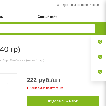
доставка по всей России
ам
Старый сайт
0
40 гр)
0
ухбир" Хлеборост (пакет 40 гр)
0
222
руб.
/шт
Ожидается поступление
ПОДОБРАТЬ АНАЛОГ