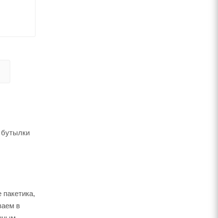
е бутылки
 пакетика,
ваем в
внным