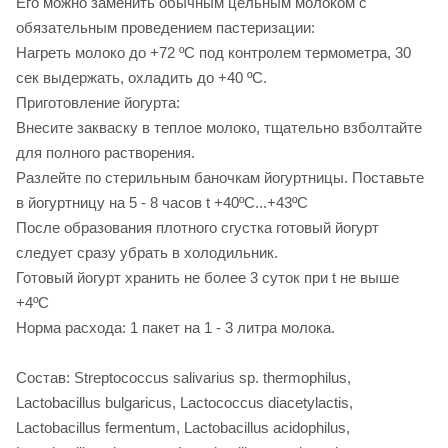
Его можно заменить обычным цельным молоком с
обязательным проведением пастеризации:
Нагреть молоко до +72 ºС под контролем термометра, 30
сек выдержать, охладить до +40 ºС.
Приготовление йогурта:
Внесите закваску в теплое молоко, тщательно взболтайте
для полного растворения.
Разлейте по стерильным баночкам йогуртницы. Поставьте
в йогуртницу на 5 - 8 часов t +40ºС...+43ºС
После образования плотного сгустка готовый йогурт
следует сразу убрать в холодильник.
Готовый йогурт хранить не более 3 суток при t не выше
+4ºС
Норма расхода: 1 пакет на 1 - 3 литра молока.
Состав: Streptococcus salivarius sp. thermophilus,
Lactobacillus bulgaricus, Lactococcus diacetylactis,
Lactobacillus fermentum, Lactobacillus acidophilus,