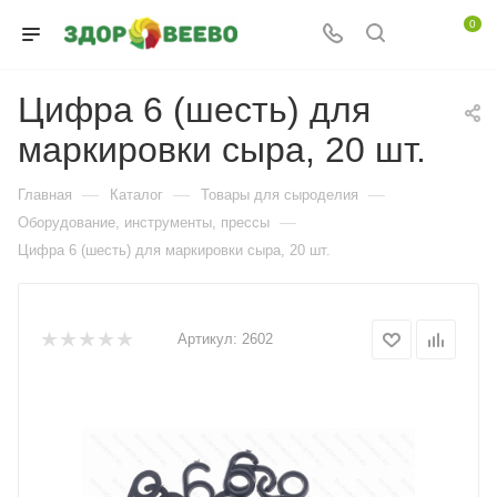
0
Цифра 6 (шесть) для
маркировки сыра, 20 шт.
—
—
—
Главная
Каталог
Товары для сыроделия
—
Оборудование, инструменты, прессы
Цифра 6 (шесть) для маркировки сыра, 20 шт.
Артикул:
2602