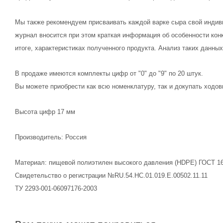
Мы также рекомендуем присваивать каждой варке сыра свой индиви
журнал вносится при этом краткая информация об особенности конк
итоге, характеристиках полученного продукта. Анализ таких данны
В продаже имеются комплекты цифр от "0" до "9" по 20 штук.
Вы можете приобрести как всю номенклатуру, так и докупать ходов
Высота цифр 17 мм
Производитель: Россия
Материал: пищевой полиэтилен высокого давления (HDPE) ГОСТ 16
Свидетельство о регистрации №RU.54.НС.01.019.E.00502.11.11
ТУ 2293-001-06097176-2003