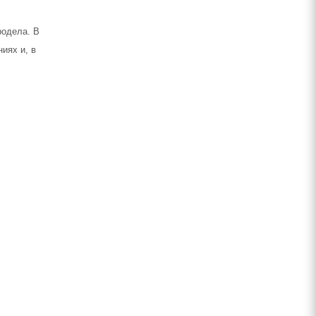
родела. В
иях и, в