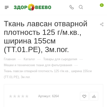
0
Ткань лавсан отварной
плотность 125 г/м.кв.,
ширина 155см
(ТТ.01.PE), 3м.пог.
—
—
—
Главная
Каталог
Товары для сыроделия
—
Мешки и технические ткани для фильтрования
Ткань лавсан отварной плотность 125 г/м.кв., ширина 155см
(ТТ.01.PE), 3м.пог.
Артикул:
6264