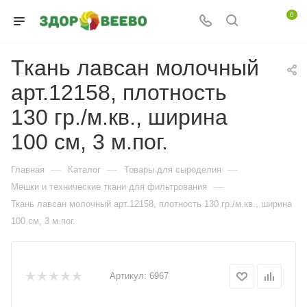
0
Ткань лавсан молочный
арт.12158, плотность
130 гр./м.кв., ширина
100 см, 3 м.пог.
—
—
—
Главная
Каталог
Товары для сыроделия
—
Мешки и технические ткани для фильтрования
Ткань лавсан молочный арт.12158, плотность 130 гр./м.кв., ширина
100 см, 3 м.пог.
Артикул:
6967