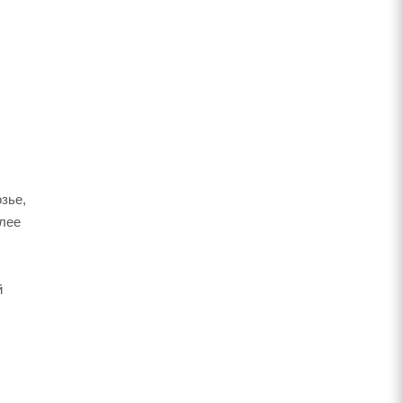
зье,
олее
й