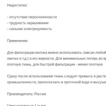
Недостатки:
- отсутствие гигроскопичности
- трудность окрашивания
- сильная электризуемость
Применение:
Для фильтрации молока можно использовать лавсан любой п
овечье и т.д.) и его жирности. Для минимальных потерь во
плотную ткань, для быстрой фильтрации - менее плотную
Сразу после использования ткань следует промыть в раст
промышленности, прополоскать в проточной воде и высуши
Производитель: Россия
Цена указана за 1 м.пог.