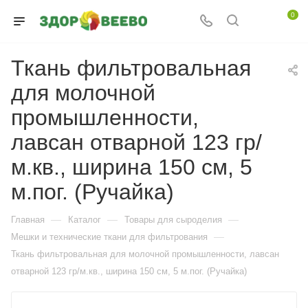
0
Ткань фильтровальная
для молочной
промышленности,
лавсан отварной 123 гр/
м.кв., ширина 150 см, 5
м.пог. (Ручайка)
—
—
—
Главная
Каталог
Товары для сыроделия
—
Мешки и технические ткани для фильтрования
Ткань фильтровальная для молочной промышленности, лавсан
отварной 123 гр/м.кв., ширина 150 см, 5 м.пог. (Ручайка)