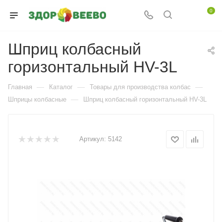
0
Шприц колбасный
горизонтальный HV-3L
—
—
—
Главная
Каталог
Товары для производства колбас
—
Шприцы колбасные
Шприц колбасный горизонтальный HV-3L
Артикул:
5142