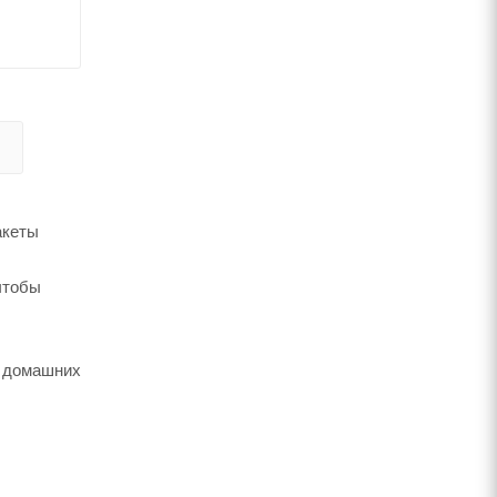
акеты
чтобы
в домашних