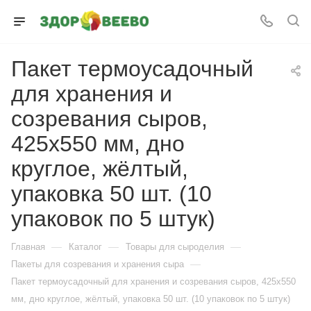
Пакет термоусадочный
для хранения и
созревания сыров,
425х550 мм, дно
круглое, жёлтый,
упаковка 50 шт. (10
упаковок по 5 штук)
—
—
—
Главная
Каталог
Товары для сыроделия
—
Пакеты для созревания и хранения сыра
Пакет термоусадочный для хранения и созревания сыров, 425х550
мм, дно круглое, жёлтый, упаковка 50 шт. (10 упаковок по 5 штук)