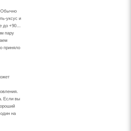
. Обычно
ль-уксус и
ке до +90…
им пару
каем
но приняло
может
товления.
а. Если вы
хороший
 один на