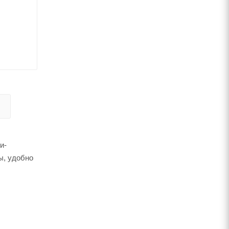
и-
ы, удобно