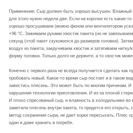
Применение: Сыр должен быть хорошо высушен. Влажный с
для этого нужно недели две. Если на корочке есть какие-т
хорошо просушиваем (можно феном или вентилятором ускор
+96 °С. Зажимаем руками хвостик пакета (но не завязываем
секунд (чтоб пакет скукожился до размеров головки). Зате
воздух из пакета, закручиваем хвостик и затягиваем нитку/
форму головки. Только долго не держите, а то хвостик мож
Конечно с первого раза не всегда получается сделать как н
пробовать новый. Какое-то время сыр постоит и в таком вид
завестись плесень. Это может быть по многим причинам. И 
нарушения технологии приготовления. И из-за плохой стер
И плохо спресованый сыр, и влажность в холодильнике во
заметили плесень внутри пакета, то придется его открыть,
метод сохранения сыра, не дает корке пересыхать. Плюс х
один и даже хранить в погребе.