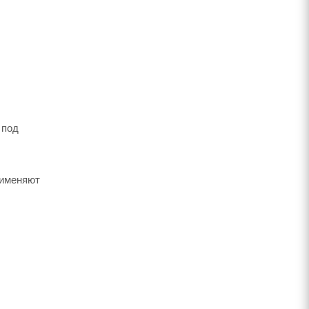
 под
рименяют