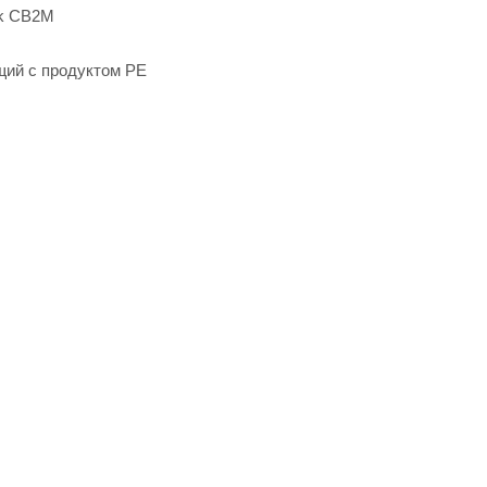
ck CB2M
щий с продуктом РЕ