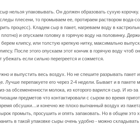
ыр нельзя упаковывать. Он должен образовать сухую корочку
о следы плесени, то промываем ее, протираем раствором вода-со
ить процесс). Кладем сыр в пакет, нагреваем воду в кастрюль
 плотно) и опускаем головку в горячую воду на половинку. Держ
м берем клипсу, или толстую крепкую нитку, максимально выпус
клипсу. После этого опускаем этот кончик в горячую воду чтоб о
ет убежать если сильно перегреется и сожмется.
ужно и выпустить весь воздух. Но не спешите разрывать пакет и
е. Лучше перепакуете его через 2-4 недели. Бывает и в пакете 
из-за обсемененности молока, из которого варился сыр. И из-за
илизации предметов что контактировали с сыром во время приго
 время обсушки…и конечно же плохо выгнанный воздух из пакет
 сырок промыть, просушить и опять запаковать. Но в общем это 
ранить в такой упаковке сыры очень удобно - можно складывать