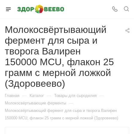
Молокосвёртывающий
фермент для сыра и
творога Валирен
150000 MCU, флакон 25
грамм с мерной ложкой
(Здоровеево)
—
—
—
Главная
Каталог
Товары для сыроделия
—
Молокосвёртывающие ферменты
Молокосвёртывающий фермент для сыра и творога Валирен
150000 MCU, флакон 25 грамм с мерной ложкой (Здоровеево)