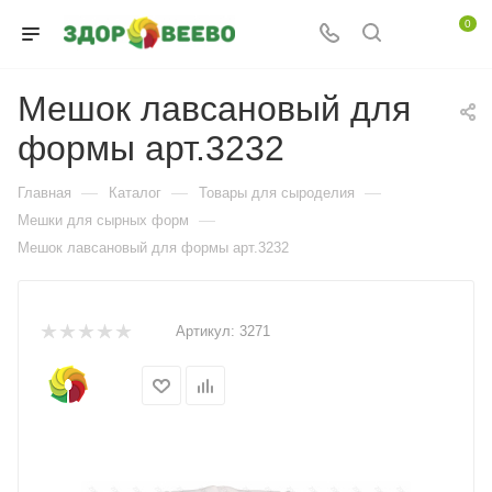
0
Мешок лавсановый для
формы арт.3232
—
—
—
Главная
Каталог
Товары для сыроделия
—
Мешки для сырных форм
Мешок лавсановый для формы арт.3232
Артикул:
3271