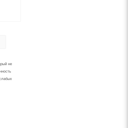
орый не
нность
 слабых