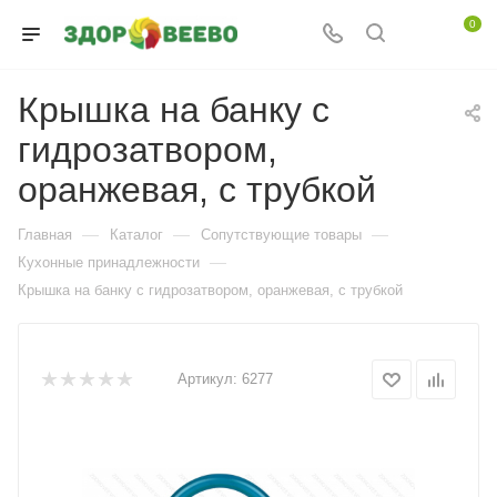
0
Крышка на банку с
гидрозатвором,
оранжевая, с трубкой
—
—
—
Главная
Каталог
Сопутствующие товары
—
Кухонные принадлежности
Крышка на банку с гидрозатвором, оранжевая, с трубкой
Артикул:
6277