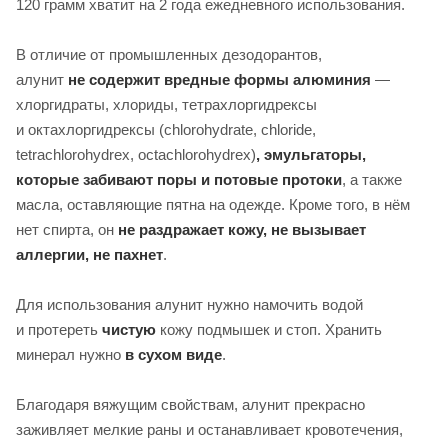
120 грамм хватит на 2 года ежедневного использования.
В отличие от промышленных дезодорантов,
алунит
не содержит вредные формы алюминия
—
хлоргидраты, хлориды, тетрахлоргидрексы
и октахлоргидрексы (chlorohydrate, chloride,
tetrachlorohydrex, octachlorohydrex)
, эмульгаторы,
которые забивают поры и потовые протоки
, а также
масла, оставляющие пятна на одежде. Кроме того, в нём
нет спирта, он
не раздражает кожу, не вызывает
аллергии, не пахнет
.
Для использования алунит нужно намочить водой
и протереть
чистую
кожу подмышек и стоп. Хранить
минерал нужно
в сухом виде
.
Благодаря вяжущим свойствам, алунит прекрасно
заживляет мелкие раны и останавливает кровотечения,