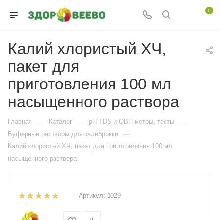
0
Калий хлористый ХЧ,
пакет для
приготовления 100 мл
насыщенного раствора
—
—
—
Главная
Каталог
pH TDS и ОВП метры, тесты
—
Буферные растворы для калибровки
Калий хлористый ХЧ, пакет для приготовления 100 мл
насыщенного раствора
Артикул:
1029