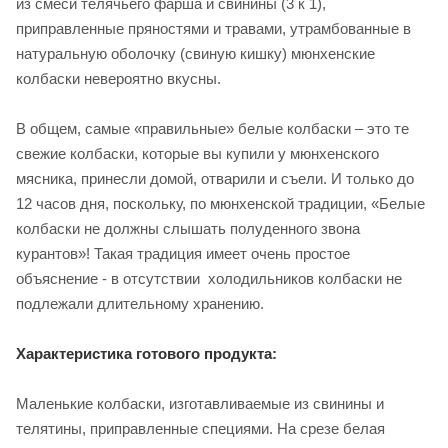
из смеси телячьего фарша и свинины (3 к 1),
приправленные пряностями и травами, утрамбованные в
натуральную оболочку (свиную кишку) мюнхенские
колбаски невероятно вкусны.
В общем, самые «правильные» белые колбаски – это те
свежие колбаски, которые вы купили у мюнхенского
мясника, принесли домой, отварили и съели. И только до
12 часов дня, поскольку, по мюнхенской традиции, «Белые
колбаски не должны слышать полуденного звона
курантов»! Такая традиция имеет очень простое
объяснение - в отсутствии холодильников колбаски не
подлежали длительному хранению.
Характеристика готового продукта:
Маленькие колбаски, изготавливаемые из свинины и
телятины, приправленные специями. На срезе белая