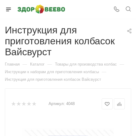
Инструкция для
приготовления колбасок
Вайсвурст
—
—
—
Главная
Каталог
Товары для производства колбас
—
Инструкции к наборам для приготовления колбасы
Инструкция для приготовления колбасок Вайсвурст
Артикул:
4048