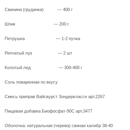
Свинина (грудинка) — 400 г
Шпик — 200 г
Петрушка — 1-2 пучка
Репчатый лук — 2 шт
Колотый лед — 300-400 г
Соль поваренная по вкусу
Смесь приправ Вайсвурст Зондерклассе арт.2267
Пищевая добавка Биофосфат-90С арт.3477
Оболочка: натуральная (черева) свиная калибр 38-40