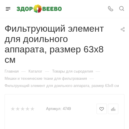
Фильтрующий элемент
для доильного
аппарата, размер 63х8
см
—
—
—
Главная
Каталог
Товары для сыроделия
—
Мешки и технические ткани для фильтрования
Фильтрующий элемент для доильного аппарата, размер 63х8 см
Артикул:
4749