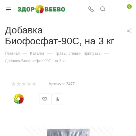
0
Добавка
Биофосфат-90С, на 3 кг
—
—
—
Главная
Каталог
Травы, специи, приправы
Добавка Биофосфат-90С, на 3 кг
Артикул:
3477