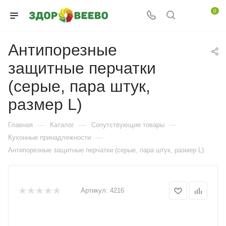
0
Антипорезные
защитные перчатки
(серые, пара штук,
размер L)
—
—
—
Главная
Каталог
Сопутствующие товары
—
Кухонные принадлежности
Антипорезные защитные перчатки (серые, пара штук, размер L)
Артикул:
4216